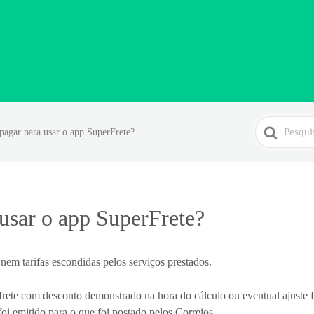
Search
 pagar para usar o app SuperFrete?
For
 usar o app SuperFrete?
em tarifas escondidas pelos serviços prestados.
 frete com desconto demonstrado na hora do cálculo ou eventual ajuste
oi emitido para o que foi postado pelos Correios.