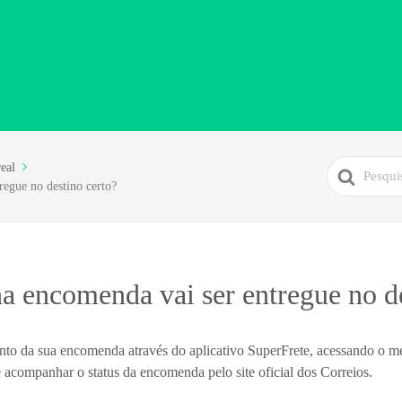
Search
eal
egue no destino certo?
For
 encomenda vai ser entregue no de
o da sua encomenda através do aplicativo SuperFrete, acessando o m
 acompanhar o status da encomenda pelo site oficial dos Correios.